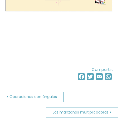
Compartir:
Facebook
Twitter
Email
Wh
Navegación
Operaciones con ángulos
de
Las manzanas multiplicadoras