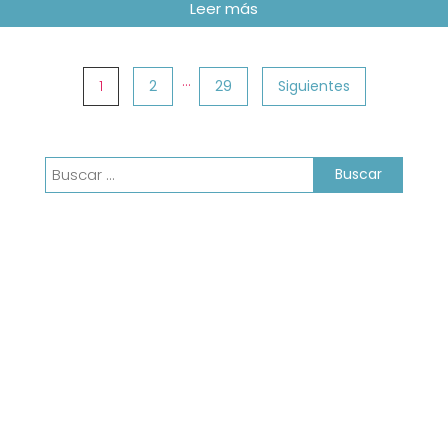
Paginación
…
1
2
29
Siguientes
de
entradas
Buscar: