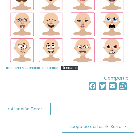
memoria-y-atencion-con-caras
Descarga
Compartir:
Facebook
Twitter
Email
Wh
Navegación
Atención Flores
de
Juego de cartas «El Burro»