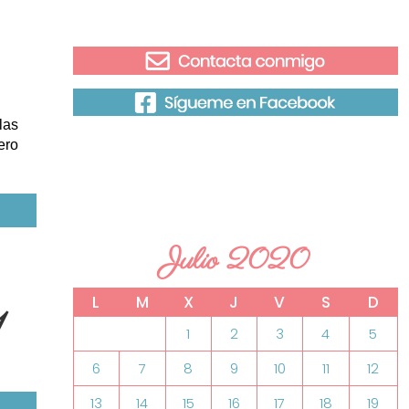
las
ero
Julio 2020
L
M
X
J
V
S
D
1
1
2
3
4
5
6
7
8
9
10
11
12
13
14
15
16
17
18
19