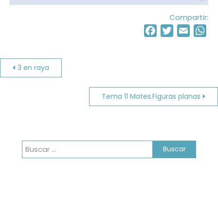
Compartir:
Facebook
Twitter
Email
Wh
Navegación
3 en raya
de
Tema 11 Mates.Figuras planas
entradas
Buscar: