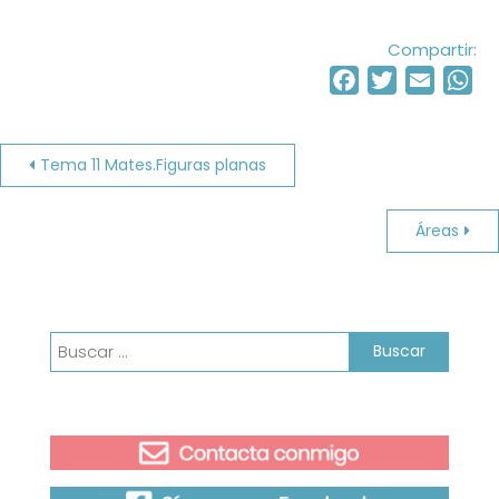
Compartir:
Facebook
Twitter
Email
Wh
Navegación
Tema 11 Mates.Figuras planas
de
Áreas
entradas
Buscar: