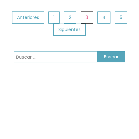
Paginación
Anteriores
1
2
3
4
5
de
Siguientes
entradas
Buscar: