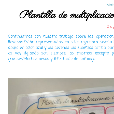
Mat
Plantilla de multiplicacio
2 a
Continuamos con nuestro trabajo sobre las operacion
llevadas.Están representadas en color rojo para discri
abajo en color azul y las decenas las subimos arriba par
os voy dejando son siempre las mismas excepto p
grandes.Muchos besos y feliz tarde de domingo.