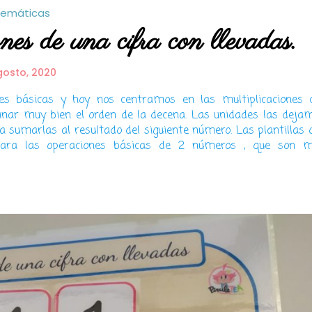
emáticas
nes de una cifra con llevadas.
gosto, 2020
es básicas y hoy nos centramos en las multiplicaciones 
minar muy bien el orden de la decena. Las unidades las deja
a sumarlas al resultado del siguiente número. Las plantillas 
ara las operaciones básicas de 2 números , que son 