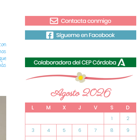
con
mos
que
más
Agosto 2026
L
M
X
J
V
S
D
1
2
3
4
5
6
7
8
9