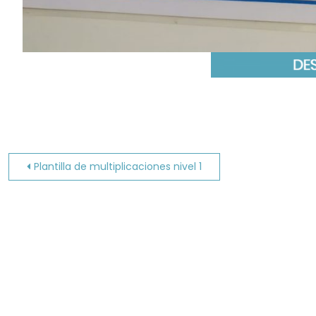
Navegación
Plantilla de multiplicaciones nivel 1
de
entradas