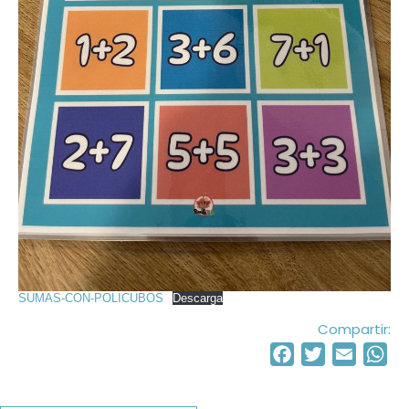
SUMAS-CON-POLICUBOS
Descarga
Compartir:
Facebook
Twitter
Email
Wh