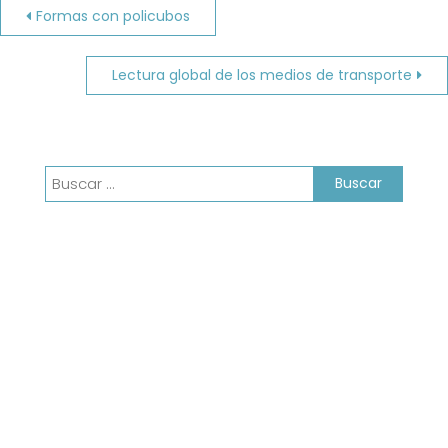
Navegación
Formas con policubos
de
Lectura global de los medios de transporte
entradas
Buscar: