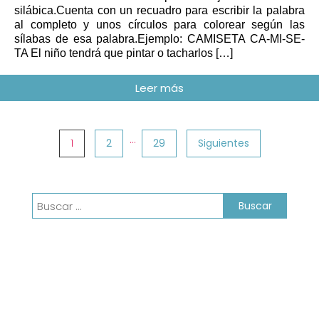
silábica.Cuenta con un recuadro para escribir la palabra
al completo y unos círculos para colorear según las
sílabas de esa palabra.Ejemplo: CAMISETA CA-MI-SE-
TA El niño tendrá que pintar o tacharlos […]
Paginación
…
1
2
29
Siguientes
de
entradas
Buscar: