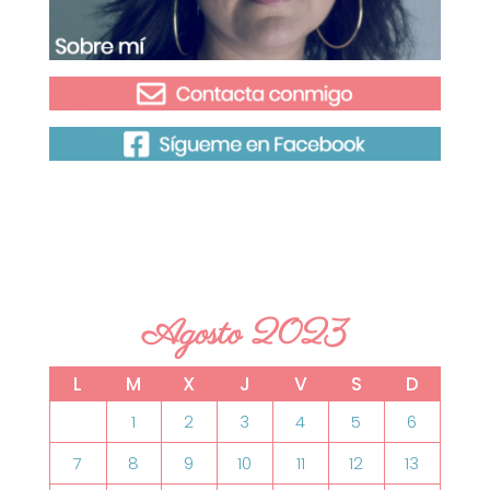
Agosto 2023
L
M
X
J
V
S
D
1
2
3
4
5
6
7
8
9
10
11
12
13