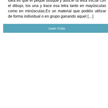
idea es que el peque busque y asocie la letra inicial con
el dibujo, los una y trace esa letra tanto en mayúsculas
como en minúsculas.Es un material que podéis utilizar
de forma individual o en grupo ganando aquel […]