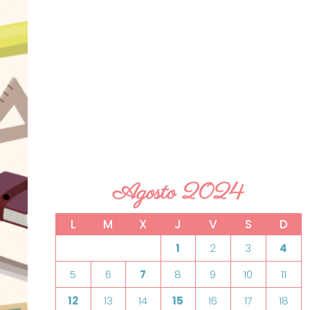
Agosto 2024
L
M
X
J
V
S
D
1
2
3
4
5
6
7
8
9
10
11
12
13
14
15
16
17
18