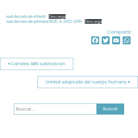
real-decreto-de-infantil
Descarga
real-decreto-de-primaria-BOE-A-2022-3296
Descarga
Compartir:
Facebook
Twitter
Email
Wh
Navegación
Carteles ABN subitización
de
Unidad adaptada del cuerpo humano
entradas
Buscar: