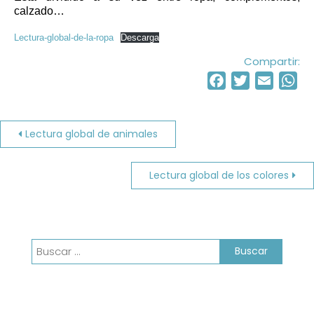
calzado…
Lectura-global-de-la-ropa
Descarga
Compartir:
Facebook
Twitter
Email
Wh
Navegación
Lectura global de animales
de
Lectura global de los colores
entradas
Buscar: