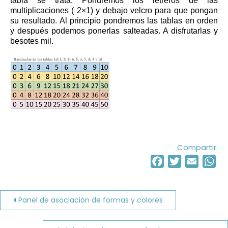
tabla se trata. Pondremos los letreros de las
multiplicaciones ( 2×1) y debajo velcro para que pongan
su resultado. Al principio pondremos las tablas en orden
y después podemos ponerlas salteadas. A disfrutarlas y
besotes mil.
Compartir:
Facebook
Twitter
Email
Wh
Navegación
Panel de asociación de formas y colores
de