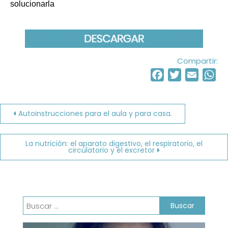
solucionarla
Compartir:
Facebook
Twitter
Email
Wh
Navegación
Autoinstrucciones para el aula y para casa.
de
La nutrición: el aparato digestivo, el respiratorio, el
circulatorio y el excretor
entradas
Buscar: