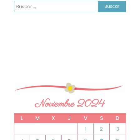
Buscar:
Noviembre 2024
L
M
X
J
V
S
D
1
2
3