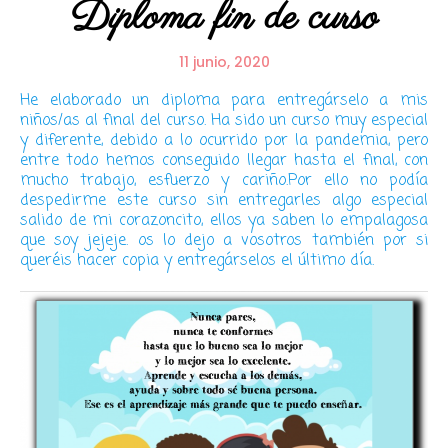
Diploma fin de curso
11 junio, 2020
He elaborado un diploma para entregárselo a mis
niños/as al final del curso. Ha sido un curso muy especial
y diferente, debido a lo ocurrido por la pandemia, pero
entre todo hemos conseguido llegar hasta el final, con
mucho trabajo, esfuerzo y cariño.Por ello no podía
despedirme este curso sin entregarles algo especial
salido de mi corazoncito, ellos ya saben lo empalagosa
que soy jejeje. os lo dejo a vosotros también por si
queréis hacer copia y entregárselos el último día.