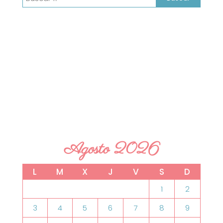
Agosto 2026
L
M
X
J
V
S
D
1
2
3
4
5
6
7
8
9