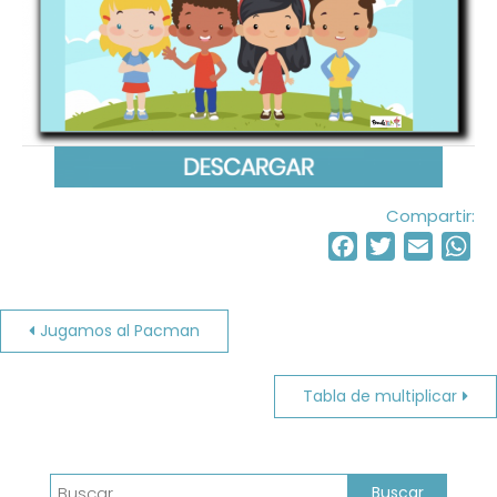
Compartir:
Facebook
Twitter
Email
Wh
Navegación
Jugamos al Pacman
de
Tabla de multiplicar
entradas
Buscar: