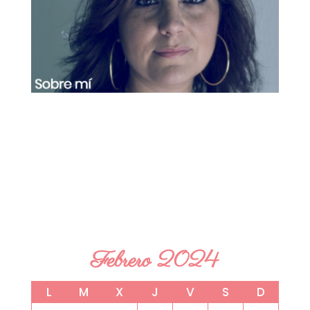
Febrero 2024
L
M
X
J
V
S
D