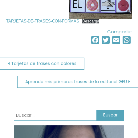
TARJETAS-DE-FRASES-CON-FORMAS
Descarga
Compartir:
Facebook
Twitter
Email
Wh
Navegación
Tarjetas de frases con colores
de
Aprendo mis primeras frases de la editorial GEU
entradas
Buscar: