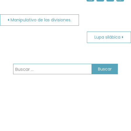
Navegación
Manipulativo de las divisiones.
de
Lupa silábica
entradas
Buscar: