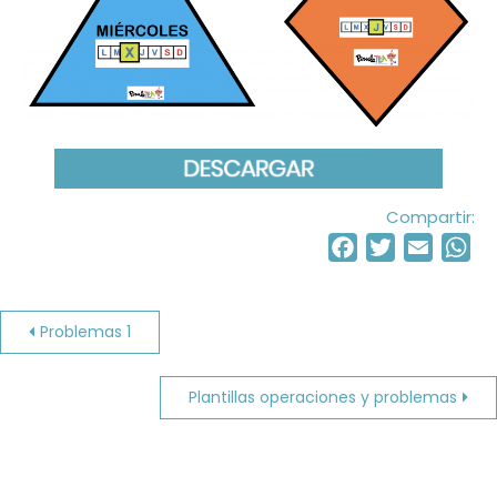
Compartir:
Facebook
Twitter
Email
Wh
Navegación
Problemas 1
de
Plantillas operaciones y problemas
entradas