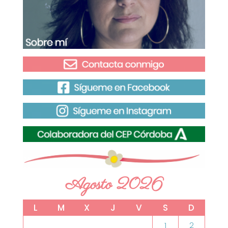
Agosto 2026
L
M
X
J
V
S
D
1
2