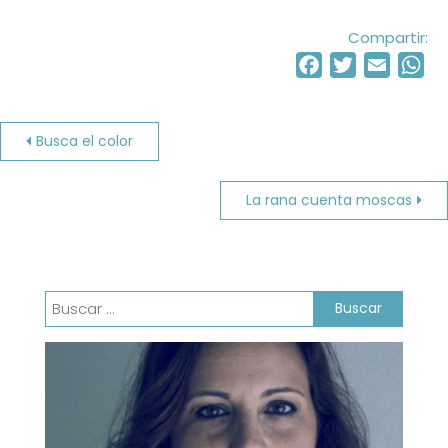
Compartir:
Facebook
Twitter
Email
Wh
Navegación
Busca el color
de
La rana cuenta moscas
entradas
Buscar: