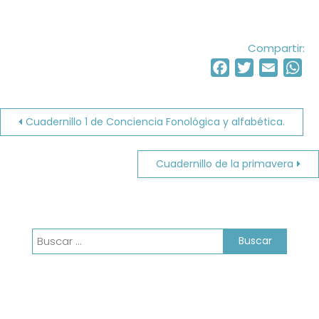
Compartir:
Facebook
Twitter
Email
Wh
Navegación
Cuadernillo 1 de Conciencia Fonológica y alfabética.
de
Cuadernillo de la primavera
entradas
Buscar: