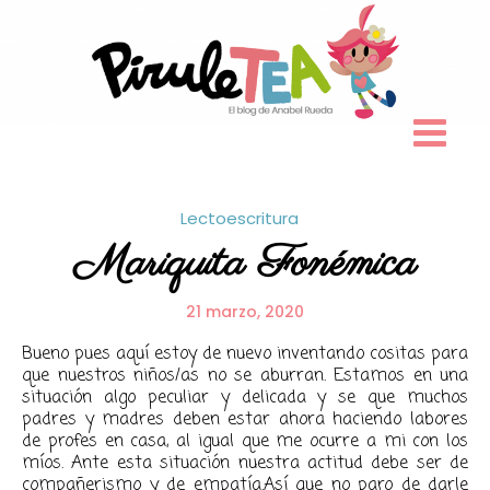
Skip
to
content
Lectoescritura
Mariquita Fonémica
21 marzo, 2020
Bueno pues aquí estoy de nuevo inventando cositas para
que nuestros niños/as no se aburran. Estamos en una
situación algo peculiar y delicada y se que muchos
padres y madres deben estar ahora haciendo labores
de profes en casa, al igual que me ocurre a mi con los
míos. Ante esta situación nuestra actitud debe ser de
compañerismo y de empatía.Así que no paro de darle