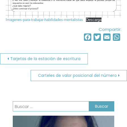
Imagenes-para-trabajar-habilidades-mentalistas
Descarga
Compartir:
Facebook
Twitter
Email
Wh
Navegación
Tarjetas de la estación de escritura
de
Carteles de valor posicional del número
entradas
Buscar: