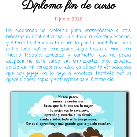
Diploma fin de curso
11 junio, 2020
He elaborado un diploma para entregárselo a mis
niños/as al final del curso. Ha sido un curso muy especial
y diferente, debido a lo ocurrido por la pandemia, pero
entre todo hemos conseguido llegar hasta el final, con
mucho trabajo, esfuerzo y cariño.Por ello no podía
despedirme este curso sin entregarles algo especial
salido de mi corazoncito, ellos ya saben lo empalagosa
que soy jejeje. os lo dejo a vosotros también por si
queréis hacer copia y entregárselos el último día.