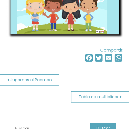
Compartir:
Facebook
Twitter
Email
Wh
Navegación
Jugamos al Pacman
de
Tabla de multiplicar
entradas
Buscar: