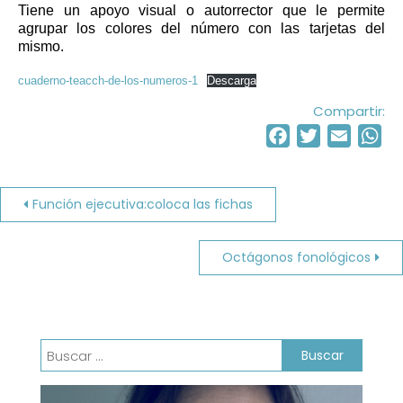
Tiene un apoyo visual o autorrector que le permite
agrupar los colores del número con las tarjetas del
mismo.
cuaderno-teacch-de-los-numeros-1
Descarga
Compartir:
Facebook
Twitter
Email
Wh
Navegación
Función ejecutiva:coloca las fichas
de
Octágonos fonológicos
entradas
Buscar: