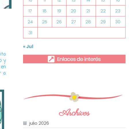
17
18
19
20
21
22
23
24
25
26
27
28
29
30
31
« Jul
ita
o y
 en
r a
Archivos
julio 2026