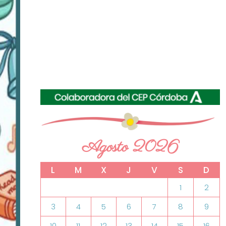
Agosto 2026
L
M
X
J
V
S
D
1
2
3
4
5
6
7
8
9
10
11
12
13
14
15
16