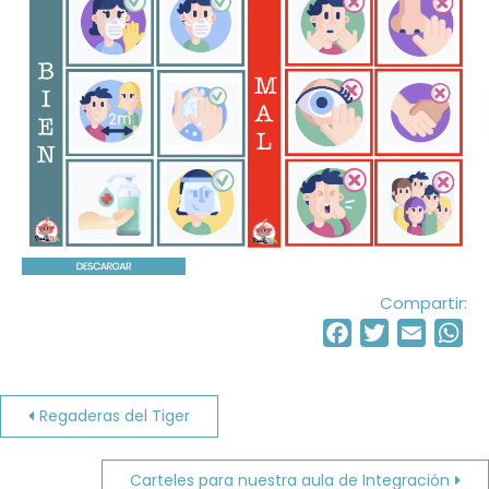
Compartir:
Facebook
Twitter
Email
Wh
Navegación
Regaderas del Tiger
de
Carteles para nuestra aula de Integración