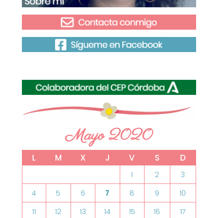
Mayo 2020
L
M
X
J
V
S
D
1
2
3
4
5
6
7
8
9
10
11
12
13
14
15
16
17